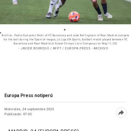
Archivo - Pedro Gonzalez Pedri of FC Barcelona and Jude Bellingham of Real Madrid compete
for the ball during the Spanish league, La Liga EA Sports, football match played between FC
Barcelona and Real Madrid at Estadi Olimpic Lluis Companys on May 11, 202
- JAVIER BORREGO / AFP7 / EUROPA PRESS - ARCHIVO
Europa Press notiperú
Miércoles, 24 septiembre 2025
Publicado: 07:05
Abri