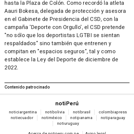
hasta la Plaza de Colón. Como recordó la atleta
Aauri Bokesa, delegada de protección y asesora
en el Gabinete de Presidencia del CSD, con la
campaña 'Deporte con Orgullo', el CSD pretende
"no sólo que los deportistas LGTBI se sientan
respaldados" sino también que entrenen y
compitan en "espacios seguros", tal y como
establece la Ley del Deporte de diciembre de
2022.
Contenido patrocinado
noti
Perú
notici
argentina
noti
bolivia
noti
brasil
colombia
press
noti
ecuador
noti
méxico
noti
panama
noti
paraguay
noti
uruguay
Acerca de notiperu.com.pe
Aviso legal