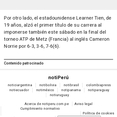
Por otro lado, el estadounidense Learner Tien, de
19 años, alzó el primer título de su carrera al
imponerse también este sábado en la final del
torneo ATP de Metz (Francia) al inglés Cameron
Norrie por 6-3, 3-6, 7-6(6).
Contenido patrocinado
noti
Perú
notici
argentina
noti
bolivia
noti
brasil
colombia
press
noti
ecuador
noti
méxico
noti
panama
noti
paraguay
noti
uruguay
Acerca de notiperu.com.pe
Aviso legal
Cumplimiento normativo
Política de cookies