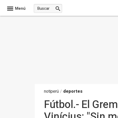
Menú
noti
perú
/
deportes
Fútbol.- El Grem
Vinícius: "Sin 