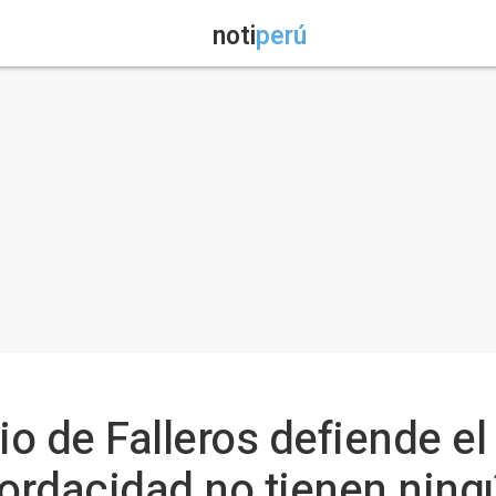
noti
perú
io de Falleros defiende el
mordacidad no tienen ning