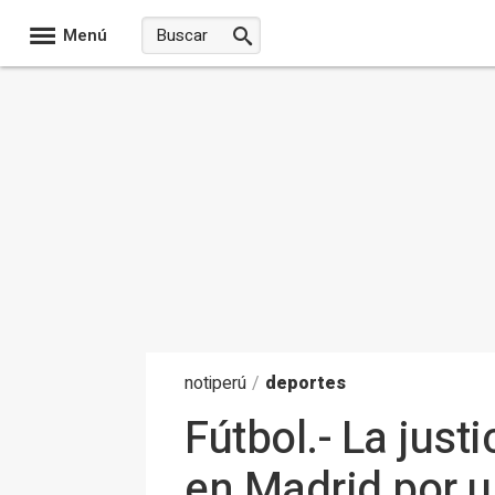
Menú
noti
perú
/
deportes
Fútbol.- La just
en Madrid por u