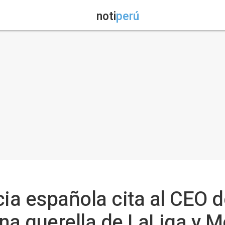
noti
perú
icia española cita al CEO 
na querella de LaLiga y M