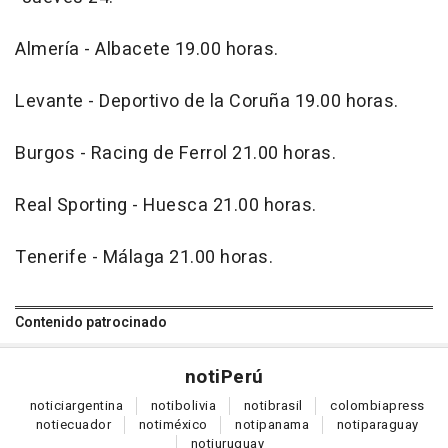
Almería - Albacete 19.00 horas.
Levante - Deportivo de la Coruña 19.00 horas.
Burgos - Racing de Ferrol 21.00 horas.
Real Sporting - Huesca 21.00 horas.
Tenerife - Málaga 21.00 horas.
Contenido patrocinado
noti
Perú
notici
argentina
noti
bolivia
noti
brasil
colombia
press
noti
ecuador
noti
méxico
noti
panama
noti
paraguay
noti
uruguay