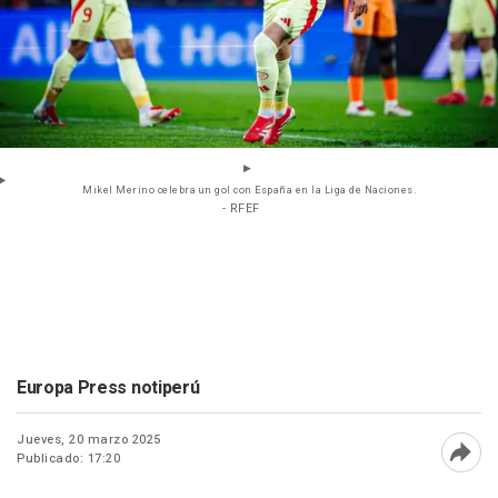
Mikel Merino celebra un gol con España en la Liga de Naciones.
- RFEF
Europa Press notiperú
Jueves, 20 marzo 2025
Publicado: 17:20
Abri