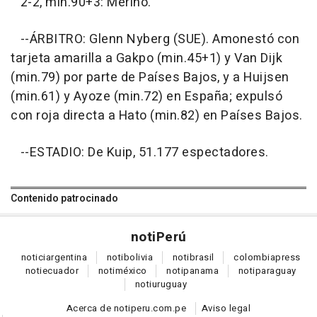
2-2, min.90+3: Merino.
--ÁRBITRO: Glenn Nyberg (SUE). Amonestó con
tarjeta amarilla a Gakpo (min.45+1) y Van Dijk
(min.79) por parte de Países Bajos, y a Huijsen
(min.61) y Ayoze (min.72) en España; expulsó
con roja directa a Hato (min.82) en Países Bajos.
--ESTADIO: De Kuip, 51.177 espectadores.
Contenido patrocinado
noti
Perú
notici
argentina
noti
bolivia
noti
brasil
colombia
press
noti
ecuador
noti
méxico
noti
panama
noti
paraguay
noti
uruguay
Acerca de notiperu.com.pe
Aviso legal