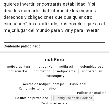
quieres invertir, encontrarás estabilidad. Y si
decides quedarte, disfrutarás de los mismos
derechos y obligaciones que cualquier otro
ciudadano", ha enfatizado, tras concluir que es el
mejor lugar del mundo para vivir y para invertir.
Contenido patrocinado
noti
Perú
notici
argentina
noti
bolivia
noti
brasil
colombia
press
noti
ecuador
noti
méxico
noti
panama
noti
paraguay
noti
uruguay
Acerca de notiperu.com.pe
Aviso legal
Cumplimiento normativo
Política de cookies
Política de privacidad
Configuración de Cookies
Publicidad estatal