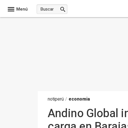
Menú
noti
perú
/
economia
Andino Global i
carga en Baraja