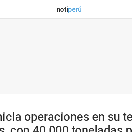
noti
perú
nicia operaciones en su t
s, con 40.000 toneladas p