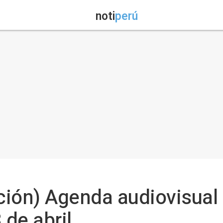
noti
perú
ación) Agenda audiovisual
 de abril