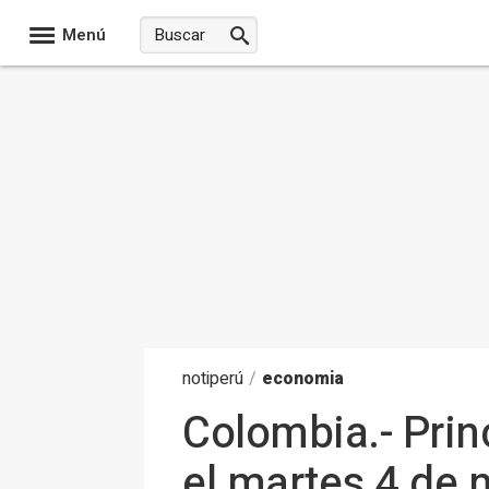
Menú
noti
perú
/
economia
Colombia.- Princ
el martes 4 de