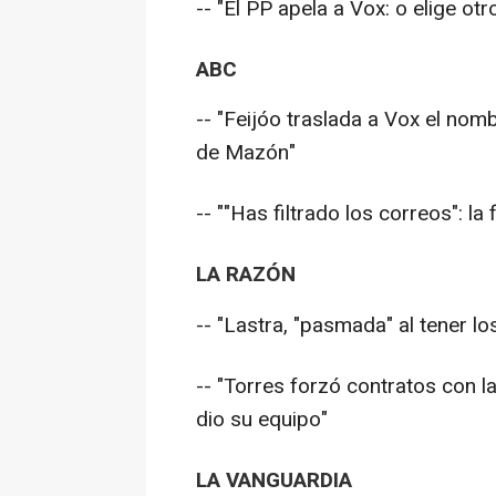
-- "El PP apela a Vox: o elige ot
ABC
-- "Feijóo traslada a Vox el no
de Mazón"
-- ""Has filtrado los correos": la 
LA RAZÓN
-- "Lastra, "pasmada" al tener los
-- "Torres forzó contratos con l
dio su equipo"
LA VANGUARDIA