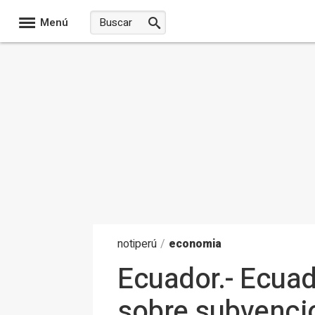
Menú
noti
perú
/
economia
Ecuador.- Ecua
sobre subvenci