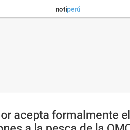
noti
perú
dor acepta formalmente e
ones a la pesca de la OM