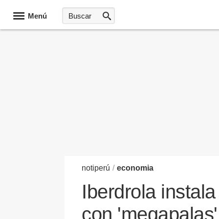
Menú
noti
perú
/
economia
Iberdrola instala
con 'megapalas'