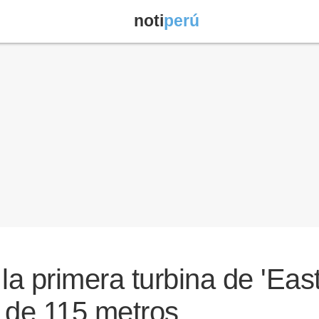
noti
perú
 la primera turbina de 'Eas
 de 115 metros