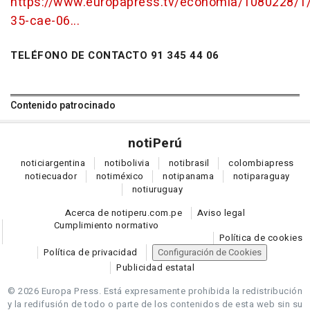
https://www.europapress.tv/economia/1080228/1/
35-cae-06...
TELÉFONO DE CONTACTO 91 345 44 06
Contenido patrocinado
noti
Perú
notici
argentina
noti
bolivia
noti
brasil
colombia
press
noti
ecuador
noti
méxico
noti
panama
noti
paraguay
noti
uruguay
Acerca de notiperu.com.pe
Aviso legal
Cumplimiento normativo
Política de cookies
Política de privacidad
Configuración de Cookies
Publicidad estatal
© 2026 Europa Press.
Está expresamente prohibida la redistribución
y la redifusión de todo o parte de los contenidos de esta web sin su