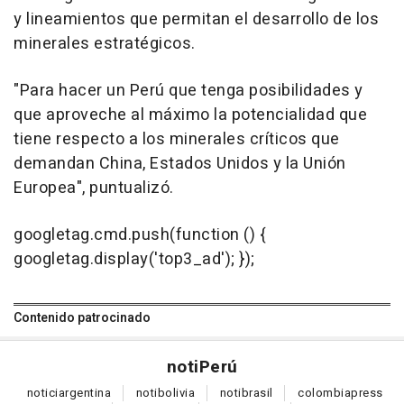
y lineamientos que permitan el desarrollo de los
minerales estratégicos.
"Para hacer un Perú que tenga posibilidades y
que aproveche al máximo la potencialidad que
tiene respecto a los minerales críticos que
demandan China, Estados Unidos y la Unión
Europea", puntualizó.
googletag.cmd.push(function () {
googletag.display('top3_ad'); });
Contenido patrocinado
noti
Perú
notici
argentina
noti
bolivia
noti
brasil
colombia
press