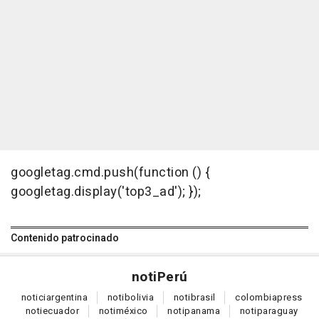
googletag.cmd.push(function () {
googletag.display('top3_ad'); });
Contenido patrocinado
noti
Perú
notici
argentina
noti
bolivia
noti
brasil
colombia
press
noti
ecuador
noti
méxico
noti
panama
noti
paraguay