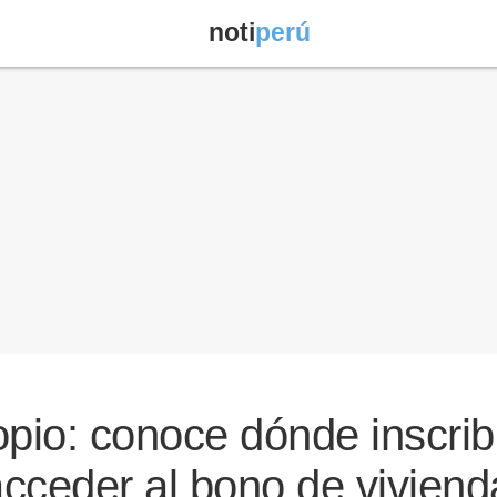
noti
perú
pio: conoce dónde inscrib
acceder al bono de viviend