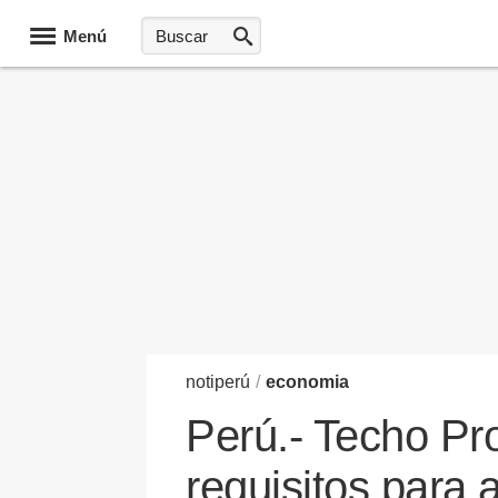
Menú
noti
perú
/
economia
Perú.- Techo Pro
requisitos para 