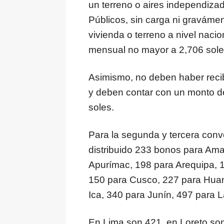
un terreno o aires independiza
Públicos, sin carga ni gravámen
vivienda o terreno a nivel nacio
mensual no mayor a 2,706 sole
Asimismo, no deben haber recib
y deben contar con un monto d
soles.
Para la segunda y tercera conv
distribuido 233 bonos para Am
Apurímac, 198 para Arequipa, 
150 para Cusco, 227 para Huan
Ica, 340 para Junín, 497 para 
En Lima son 421, en Loreto so