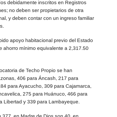
dos debidamente inscritos en Registros
es; no deben ser propietarios de otra
nal, y deben contar con un ingreso familiar
s.
ido apoyo habitacional previo del Estado
e ahorro mínimo equivalente a 2,317.50
ocatoria de Techo Propio se han
azonas, 406 para Áncash, 217 para
184 para Ayacucho, 309 para Cajamarca,
cavelica, 275 para Huánuco, 466 para
La Libertad y 339 para Lambayeque.
n 377, en Madre de Dios son 40, en