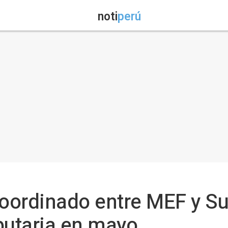
noti
perú
coordinado entre MEF y S
butaria en mayo