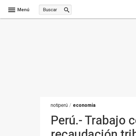
Menú
noti
perú
/
economia
Perú.- Trabajo 
recaudación tri