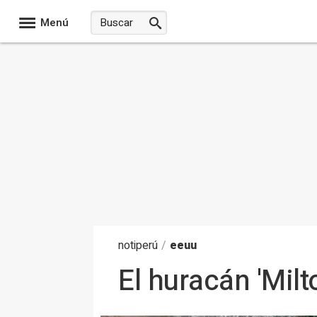
Menú
noti
perú
/
eeuu
El huracán 'Milt