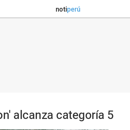
noti
perú
on' alcanza categoría 5