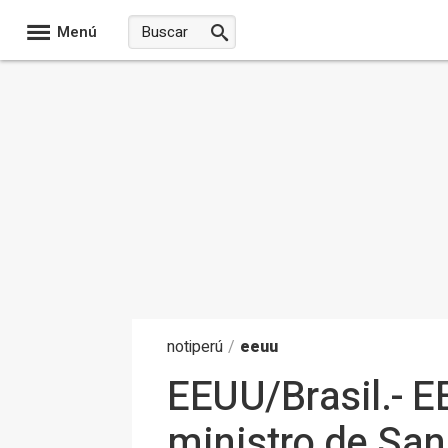
Menú
noti
perú
/
eeuu
EEUU/Brasil.- E
ministro de San