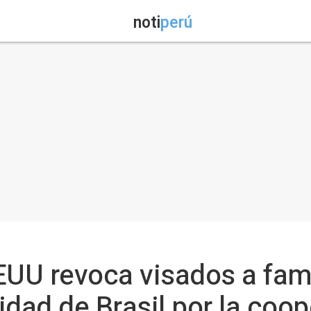
noti
perú
EUU revoca visados a fami
idad de Brasil por la coo