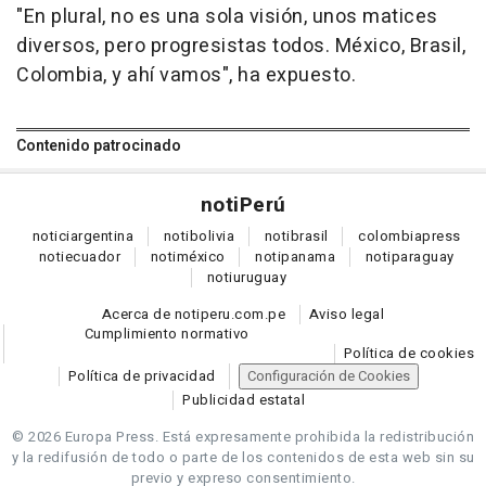
"En plural, no es una sola visión, unos matices
diversos, pero progresistas todos. México, Brasil,
Colombia, y ahí vamos", ha expuesto.
Contenido patrocinado
noti
Perú
notici
argentina
noti
bolivia
noti
brasil
colombia
press
noti
ecuador
noti
méxico
noti
panama
noti
paraguay
noti
uruguay
Acerca de notiperu.com.pe
Aviso legal
Cumplimiento normativo
Política de cookies
Política de privacidad
Configuración de Cookies
Publicidad estatal
© 2026 Europa Press.
Está expresamente prohibida la redistribución
y la redifusión de todo o parte de los contenidos de esta web sin su
previo y expreso consentimiento.