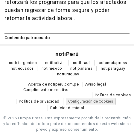
reforzará los programas para que los afectados
puedan regresar de forma segura y poder
retomar la actividad laboral.
Contenido patrocinado
noti
Perú
notici
argentina
noti
bolivia
noti
brasil
colombia
press
noti
ecuador
noti
méxico
noti
panama
noti
paraguay
noti
uruguay
Acerca de notiperu.com.pe
Aviso legal
Cumplimiento normativo
Política de cookies
Política de privacidad
Configuración de Cookies
Publicidad estatal
© 2026 Europa Press.
Está expresamente prohibida la redistribución
y la redifusión de todo o parte de los contenidos de esta web sin su
previo y expreso consentimiento.