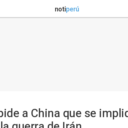
noti
perú
ide a China que se impli
 la guerra de Irán