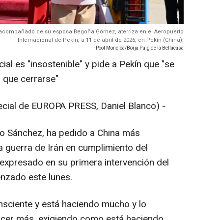
, acompañado de su esposa Begoña Gómez, aterriza en el Aeropuerto
Internacional de Pekín, a 11 de abril de 2026, en Pekín (China).
- Pool Moncloa/Borja Puig de la Bellacasa
ial es "insostenible" y pide a Pekín que "se
 que cerrarse"
ecial de EUROPA PRESS, Daniel Blanco) -
ro Sánchez, ha pedido a China más
 la guerra de Irán en cumplimiento del
 expresado en su primera intervención del
enzado este lunes.
nsciente y está haciendo mucho y lo
acer más, exigiendo como está haciendo