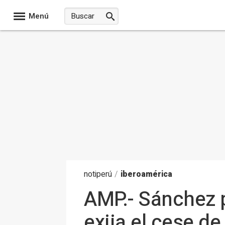
Menú
noti
perú
/
iberoamérica
AMP.- Sánchez p
exija el cese de