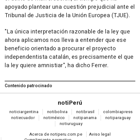
apoyado plantear una cuestión prejudicial ante el
Tribunal de Justicia de la Unión Europea (TJUE).
"La única interpretación razonable de la ley que
ahora aplicamos nos lleva a entender que ese
beneficio orientado a procurar el proyecto
independentista catalán, es precisamente el que
la ley quiere amnistiar", ha dicho Ferrer.
Contenido patrocinado
noti
Perú
notici
argentina
noti
bolivia
noti
brasil
colombia
press
noti
ecuador
noti
méxico
noti
panama
noti
paraguay
noti
uruguay
Acerca de notiperu.com.pe
Aviso legal
Cumplimiento normativo