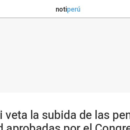
noti
perú
i veta la subida de las pen
d aprobadas por el Congr