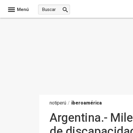
Menú
noti
perú
/
iberoamérica
Argentina.- Mile
de discapacida