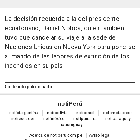
La decisión recuerda a la del presidente
ecuatoriano, Daniel Noboa, quien también
tuvo que cancelar su viaje a la sede de
Naciones Unidas en Nueva York para ponerse
al mando de las labores de extinción de los
incendios en su país.
Contenido patrocinado
noti
Perú
notici
argentina
noti
bolivia
noti
brasil
colombia
press
noti
ecuador
noti
méxico
noti
panama
noti
paraguay
noti
uruguay
Acerca de notiperu.com.pe
Aviso legal