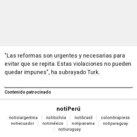
"Las reformas son urgentes y necesarias para
evitar que se repita. Estas violaciones no pueden
quedar impunes", ha subrayado Turk.
Contenido patrocinado
noti
Perú
notici
argentina
noti
bolivia
noti
brasil
colombia
press
noti
ecuador
noti
méxico
noti
panama
noti
paraguay
noti
uruguay