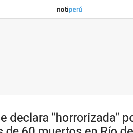
noti
perú
e declara "horrorizada" p
s de 60 muertos en Río de