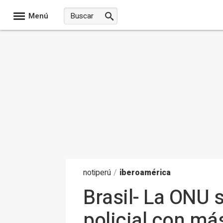
Menú
noti
perú
/
iberoamérica
Brasil- La ONU s
policial con má