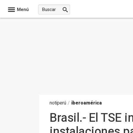
Menú
noti
perú
/
iberoamérica
Brasil.- El TSE 
instalaciones p