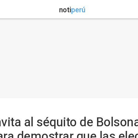
noti
perú
invita al séquito de Bolson
ara demostrar que las el