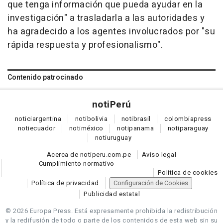
que tenga información que pueda ayudar en la
investigación" a trasladarla a las autoridades y
ha agradecido a los agentes involucrados por "su
rápida respuesta y profesionalismo".
Contenido patrocinado
noti
Perú
notici
argentina
noti
bolivia
noti
brasil
colombia
press
noti
ecuador
noti
méxico
noti
panama
noti
paraguay
noti
uruguay
Acerca de notiperu.com.pe
Aviso legal
Cumplimiento normativo
Política de cookies
Política de privacidad
Configuración de Cookies
Publicidad estatal
© 2026 Europa Press.
Está expresamente prohibida la redistribución
y la redifusión de todo o parte de los contenidos de esta web sin su