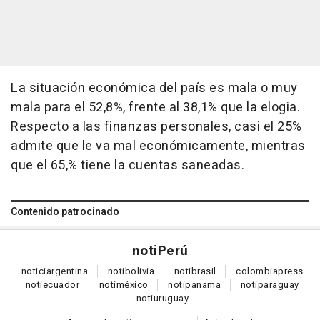
La situación económica del país es mala o muy
mala para el 52,8%, frente al 38,1% que la elogia.
Respecto a las finanzas personales, casi el 25%
admite que le va mal económicamente, mientras
que el 65,% tiene la cuentas saneadas.
Contenido patrocinado
noti
Perú
notici
argentina
noti
bolivia
noti
brasil
colombia
press
noti
ecuador
noti
méxico
noti
panama
noti
paraguay
noti
uruguay