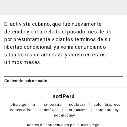
El activista cubano, que fue nuevamente
detenido y encarcelado el pasado mes de abril
por presuntamente violar los términos de su
libertad condicional, ya venía denunciando
situaciones de amenaza y acoso en estos
últimos meses.
Contenido patrocinado
noti
Perú
notici
argentina
noti
bolivia
noti
brasil
colombia
press
noti
ecuador
noti
méxico
noti
panama
noti
paraguay
noti
uruguay
Acerca de notiperu.com.pe
Aviso legal