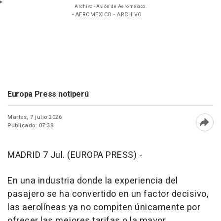
Archivo - Avión de Aeromexico.
- AEROMEXICO - ARCHIVO
Europa Press notiperú
Martes, 7 julio 2026
Publicado: 07:38
Abri
MADRID 7 Jul. (EUROPA PRESS) -
En una industria donde la experiencia del
pasajero se ha convertido en un factor decisivo,
las aerolíneas ya no compiten únicamente por
ofrecer las mejores tarifas o la mayor