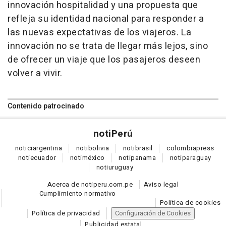
innovación hospitalidad y una propuesta que
refleja su identidad nacional para responder a
las nuevas expectativas de los viajeros. La
innovación no se trata de llegar más lejos, sino
de ofrecer un viaje que los pasajeros deseen
volver a vivir.
Contenido patrocinado
noti
Perú
notici
argentina
noti
bolivia
noti
brasil
colombia
press
noti
ecuador
noti
méxico
noti
panama
noti
paraguay
noti
uruguay
Acerca de notiperu.com.pe
Aviso legal
Cumplimiento normativo
Política de cookies
Política de privacidad
Configuración de Cookies
Publicidad estatal