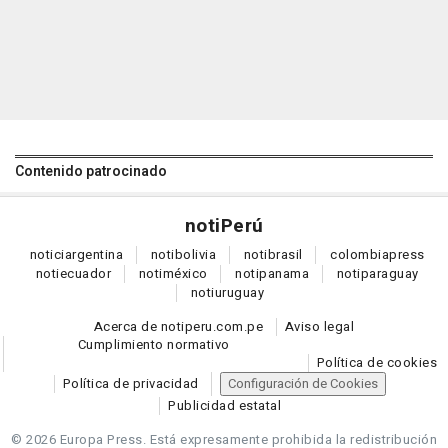
Contenido patrocinado
noti
Perú
notici
argentina
noti
bolivia
noti
brasil
colombia
press
noti
ecuador
noti
méxico
noti
panama
noti
paraguay
noti
uruguay
Acerca de notiperu.com.pe
Aviso legal
Cumplimiento normativo
Política de cookies
Política de privacidad
Configuración de Cookies
Publicidad estatal
© 2026 Europa Press.
Está expresamente prohibida la redistribución