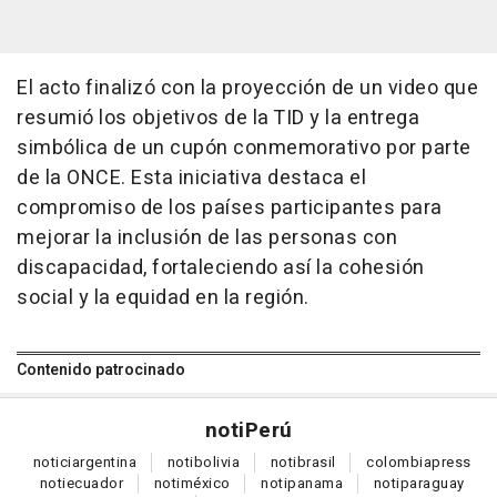
El acto finalizó con la proyección de un video que
resumió los objetivos de la TID y la entrega
simbólica de un cupón conmemorativo por parte
de la ONCE. Esta iniciativa destaca el
compromiso de los países participantes para
mejorar la inclusión de las personas con
discapacidad, fortaleciendo así la cohesión
social y la equidad en la región.
Contenido patrocinado
noti
Perú
notici
argentina
noti
bolivia
noti
brasil
colombia
press
noti
ecuador
noti
méxico
noti
panama
noti
paraguay