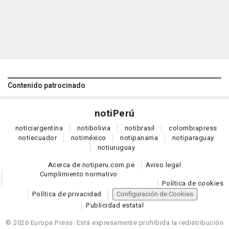
Contenido patrocinado
noti
Perú
notici
argentina
noti
bolivia
noti
brasil
colombia
press
noti
ecuador
noti
méxico
noti
panama
noti
paraguay
noti
uruguay
Acerca de notiperu.com.pe
Aviso legal
Cumplimiento normativo
Política de cookies
Política de privacidad
Configuración de Cookies
Publicidad estatal
© 2026 Europa Press.
Está expresamente prohibida la redistribución