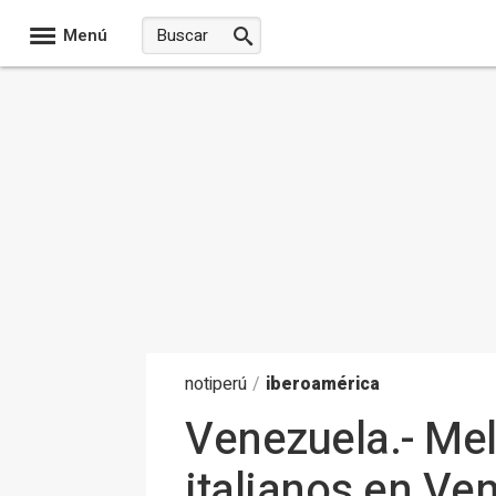
Menú
noti
perú
/
iberoamérica
Venezuela.- Mel
italianos en Ve