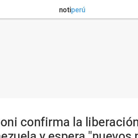
noti
perú
oni confirma la liberació
nezuela y espera "nuevos 