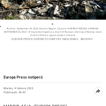
Archivo - September 26, 2024, Kharkiv Region, Ukraine: KHARKIV REGION, UKRAINE -
SEPTEMBER 24, 2024 - A house destroyed as a result of Russian shelling of Borova, Izium
district, Kharkiv region, eastern Ukraine
- EUROPA PRESS/CONTACTO/DMYTRO SMOLIENKO - ARCHIVO
Europa Press notiperú
Martes, 4 febrero 2025
Publicado: 06:42
Abri