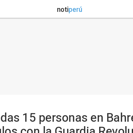
noti
perú
idas 15 personas en Bahr
los con la Guardia Revolu