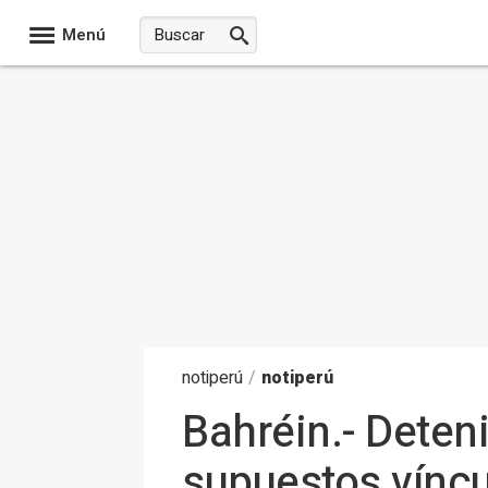
Menú
noti
perú
/
notiperú
Bahréin.- Deten
supuestos víncu