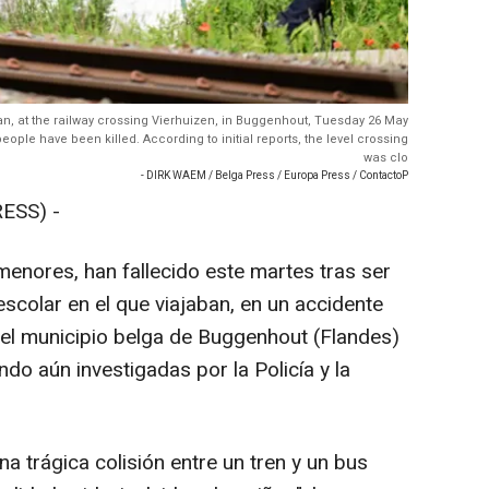
n, at the railway crossing Vierhuizen, in Buggenhout, Tuesday 26 May
ple have been killed. According to initial reports, the level crossing
was clo
- DIRK WAEM / Belga Press / Europa Press / ContactoP
ESS) -
menores, han fallecido este martes tras ser
escolar en el que viajaban, en un accidente
n el municipio belga de Buggenhout (Flandes)
ndo aún investigadas por la Policía y la
 trágica colisión entre un tren y un bus