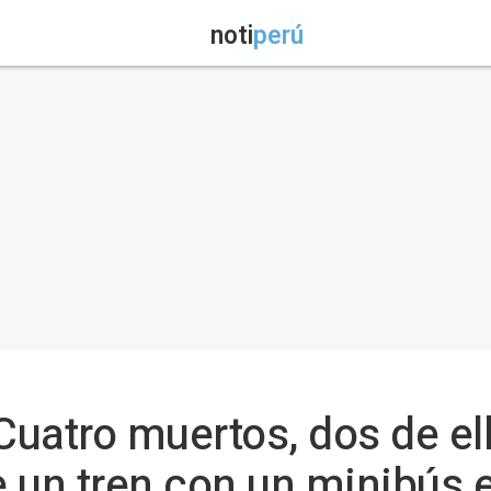
noti
perú
 Cuatro muertos, dos de e
de un tren con un minibús 