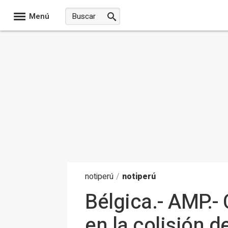
Menú
noti
perú
/
notiperú
Bélgica.- AMP.-
en la colisión 