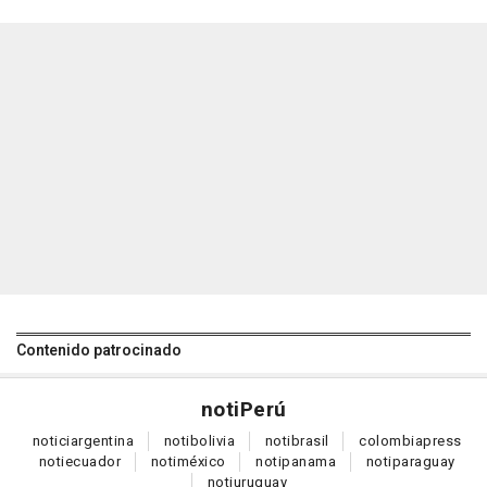
Contenido patrocinado
noti
Perú
notici
argentina
noti
bolivia
noti
brasil
colombia
press
noti
ecuador
noti
méxico
noti
panama
noti
paraguay
noti
uruguay