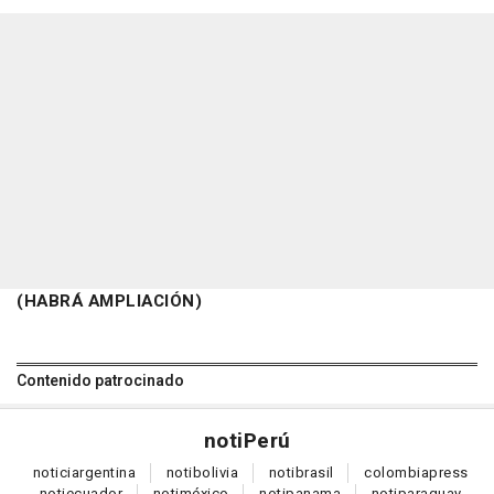
(HABRÁ AMPLIACIÓN)
Contenido patrocinado
noti
Perú
notici
argentina
noti
bolivia
noti
brasil
colombia
press
noti
ecuador
noti
méxico
noti
panama
noti
paraguay