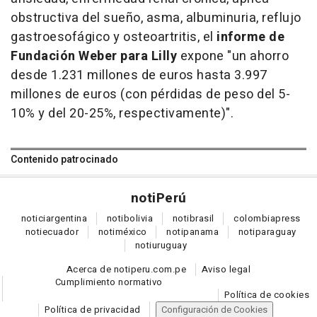
obstructiva del sueño, asma, albuminuria, reflujo
gastroesofágico y osteoartritis, el
informe de
Fundación Weber para Lilly
expone "un ahorro
desde 1.231 millones de euros hasta 3.997
millones de euros (con pérdidas de peso del 5-
10% y del 20-25%, respectivamente)".
Contenido patrocinado
noti
Perú
notici
argentina
noti
bolivia
noti
brasil
colombia
press
noti
ecuador
noti
méxico
noti
panama
noti
paraguay
noti
uruguay
Acerca de notiperu.com.pe
Aviso legal
Cumplimiento normativo
Política de cookies
Política de privacidad
Configuración de Cookies