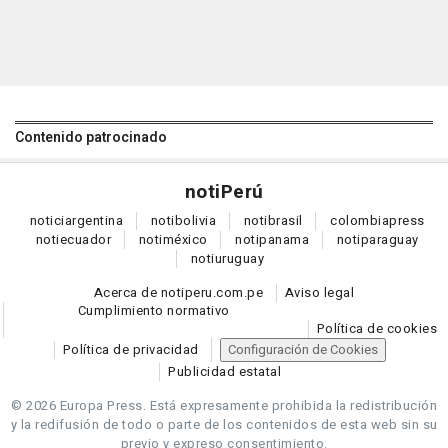
Contenido patrocinado
noti
Perú
notici
argentina
noti
bolivia
noti
brasil
colombia
press
noti
ecuador
noti
méxico
noti
panama
noti
paraguay
noti
uruguay
Acerca de notiperu.com.pe
Aviso legal
Cumplimiento normativo
Política de cookies
Política de privacidad
Configuración de Cookies
Publicidad estatal
© 2026 Europa Press.
Está expresamente prohibida la redistribución
y la redifusión de todo o parte de los contenidos de esta web sin su
previo y expreso consentimiento.