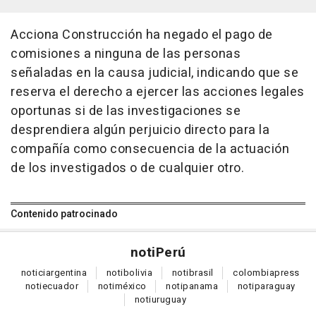
Acciona Construcción ha negado el pago de
comisiones a ninguna de las personas
señaladas en la causa judicial, indicando que se
reserva el derecho a ejercer las acciones legales
oportunas si de las investigaciones se
desprendiera algún perjuicio directo para la
compañía como consecuencia de la actuación
de los investigados o de cualquier otro.
Contenido patrocinado
noti
Perú
notici
argentina
noti
bolivia
noti
brasil
colombia
press
noti
ecuador
noti
méxico
noti
panama
noti
paraguay
noti
uruguay