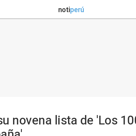
noti
perú
su novena lista de 'Los 1
aña'