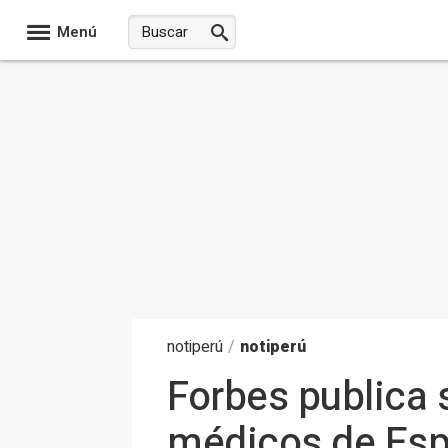
Menú
noti
perú
/
notiperú
Forbes publica 
médicos de Esp