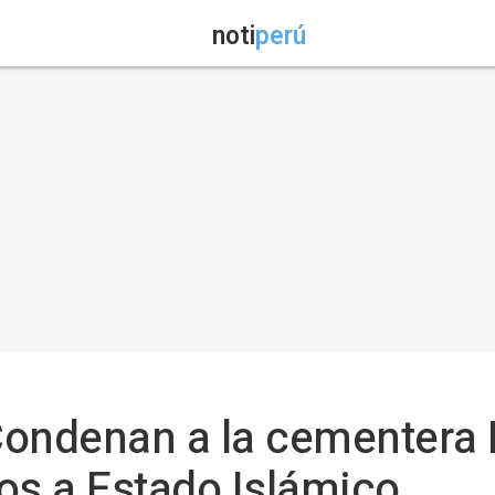
noti
perú
 Condenan a la cementera 
os a Estado Islámico