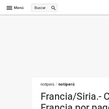
Menú
noti
perú
/
notiperú
Francia/Siria.-
Francia por pag