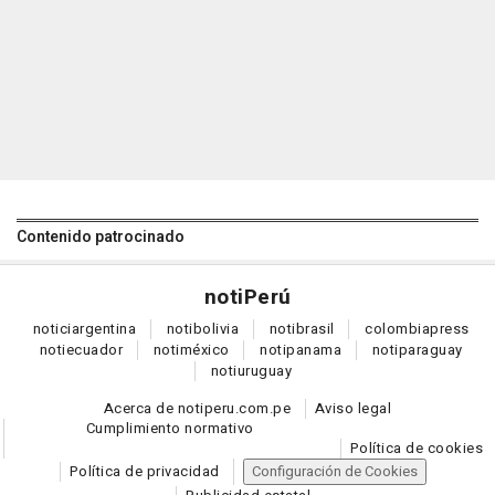
Contenido patrocinado
noti
Perú
notici
argentina
noti
bolivia
noti
brasil
colombia
press
noti
ecuador
noti
méxico
noti
panama
noti
paraguay
noti
uruguay
Acerca de notiperu.com.pe
Aviso legal
Cumplimiento normativo
Política de cookies
Política de privacidad
Configuración de Cookies