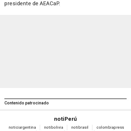
presidente de AEACaP.
Contenido patrocinado
noti
Perú
notici
argentina
noti
bolivia
noti
brasil
colombia
press