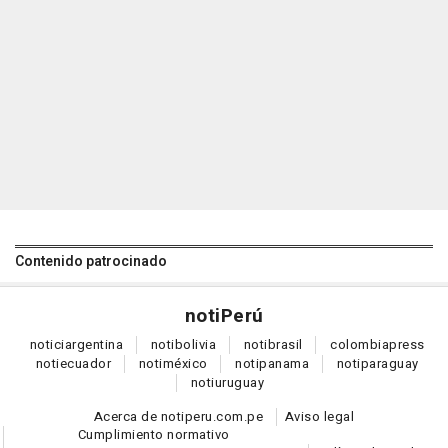
Contenido patrocinado
noti
Perú
notici
argentina
noti
bolivia
noti
brasil
colombia
press
noti
ecuador
noti
méxico
noti
panama
noti
paraguay
noti
uruguay
Acerca de notiperu.com.pe
Aviso legal
Cumplimiento normativo